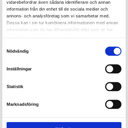
vidarebefordrar även sådana identifierare och annan
information från din enhet till de sociala medier och
annons- och analysföretag som vi samarbetar med.
Dessa kan i sin tur kombinera informationen med annan
information som du har tillhandahållit eller som de har
samlat in när du har använt deras tjänster.
S
Nödvändig
a
m
t
Inställningar
y
c
k
Statistik
e
s
Marknadsföring
v
a
l